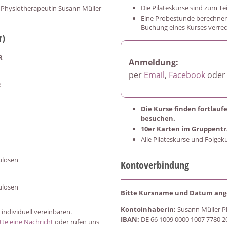
Die Pilateskurse sind zum Te
d Physiotherapeutin Susann Müller
Eine Probestunde berechnen 
Buchung eines Kurses verrec
r)
R
Anmeldung:
per
Email
,
Facebook
ode
R
Die Kurse finden fortlauf
besuchen.
10er Karten im Gruppentra
Alle Pilateskurse und Folgek
ulösen
Kontoverbindung
ulösen
Bitte Kursname und Datum an
Kontoinhaberin:
Susann Müller P
 individuell vereinbaren.
IBAN:
DE 66 1009 0000 1007 7780 2
tte eine Nachricht
oder rufen uns