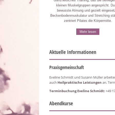
Ganzheitliches Training, das die tiefliege
kleinen Muskelgruppen angespricht. Du
bewusste Atmung und gezielt eingeset
Beckenbodenmuskulatur und Stretching stä
zentriert Pilates die Körpermitte.
Mehr lesen
Aktuelle Informationen
Praxisgemeinschaft
Eveline Schmidt und Susann Müller arbeit
auch
Heilpraktische Leistungen
an. Term
Terminbuchung Eveline Schmidt:
+49 1
Abendkurse