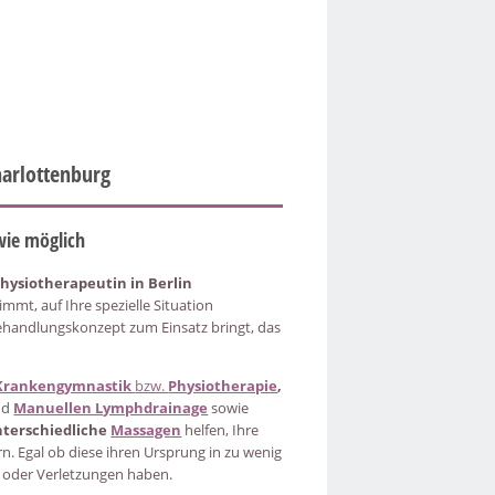
harlottenburg
 wie möglich
hysiotherapeutin in Berlin
 nimmt, auf Ihre spezielle Situation
Behandlungskonzept zum Einsatz bringt, das
rankengymnastik
bzw.
Physiotherapie
,
nd
Manuellen Lymphdrainage
sowie
terschiedliche
Massagen
helfen, Ihre
n. Egal ob diese ihren Ursprung in zu wenig
 oder Verletzungen haben.