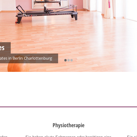
Pilatestraining
•
•
•
In Gruppen oder als Einzeltraining. Ganz nach Ihren Wünschen.
Physiotherapie