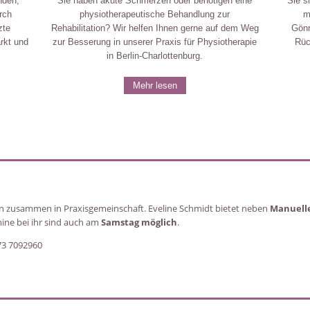
nden,
Sie haben akute Schmerzen oder benötigen eine
Sie s
rch
physiotherapeutische Behandlung zur
m
zte
Rehabilitation? Wir helfen Ihnen gerne auf dem Weg
Gönn
rkt und
zur Besserung in unserer Praxis für Physiotherapie
Rüc
in Berlin-Charlottenburg.
Mehr lesen
en zusammen in Praxisgemeinschaft. Eveline Schmidt bietet neben
Manuelle
ine bei ihr sind auch am
Samstag möglich
.
73 7092960