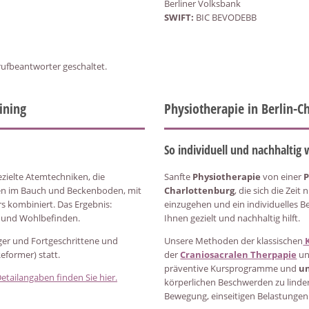
Berliner Volksbank
SWIFT:
BIC BEVODEBB
ufbeantworter geschaltet.
aining
Physiotherapie in Berlin-C
So
individuell und nachhaltig
gezielte Atemtechniken, die
Sanfte
Physiotherapie
von einer
P
pen im Bauch und Beckenboden, mit
Charlottenburg
, die sich die Zeit
 kombiniert. Das Ergebnis:
einzugehen und ein individuelles 
ng und Wohlbefinden.
Ihnen gezielt und nachhaltig hilft.
nger und Fortgeschrittene und
Unsere Methoden der klassischen
K
eformer) statt.
der
Craniosacralen Therpapie
u
präventive Kursprogramme und
un
etailangaben finden Sie hier.
körperlichen Beschwerden zu linder
Bewegung, einseitigen Belastungen